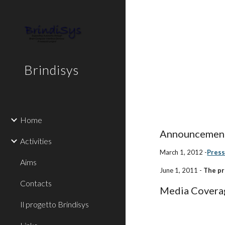
Sk
Brindisys
Home
Announcemen
Activities
March 1, 2012 -
Press
Aims
June 1, 2011 - 
The pr
Contacts
Media Covera
Il progetto Brindisys