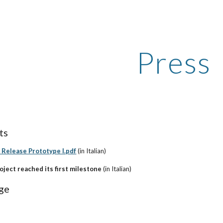
ip to main content
Skip to navigat
Press
ts
 Release Prototype I.pdf
 (in Italian)
oject reached its first milestone
 (in Italian)
ge