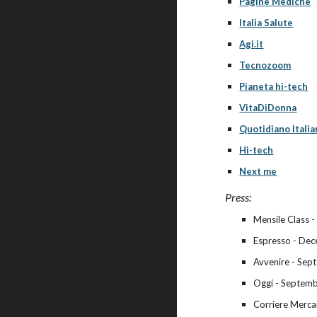
Pagine Mediche
Italia Salute
Agi.it
Tecnozoom
Pianeta hi-tech
VitaDiDonna
Quotidiano Itali
Hi-tech
Next me
Press:
Mensile Class -
Espresso - Dec
Avvenire - Sep
Oggi - Septemb
Corriere Mercan