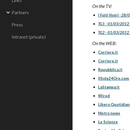
Links
On the TV:
Partners
I Fatti Vostri - 28
TG1 - 01/03/2012
Press
TG2 - 01/03/2012 
Intranet (private)
On the WEB:
Corriere.it
Corriere.it
Repubblica.it
IlSole24Ore.com
LaStampa.it
Wired
Libero Quotidian
Metro news
Le Scienze