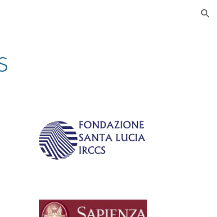
ion
s