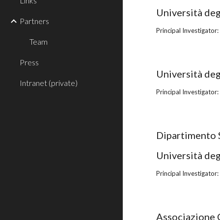
Links
Università deg
Partners
Principal Investigator:
Team
Press
Università de
Intranet (private)
Principal Investigator:
Dipartimento 
Università deg
Principal Investigator:
Associazione 